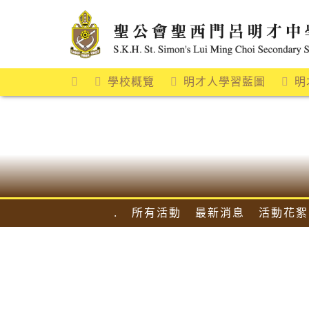
Skip
to
content
學校概覽
明才人學習藍圖
明
.
所有活動
最新消息
活動花絮