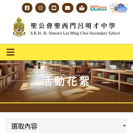
Skip
to
content
Toggle
Navigation
主頁
活動花絮
學校概覽
明才人學習藍圖
明才人成長階梯
教師專業社群