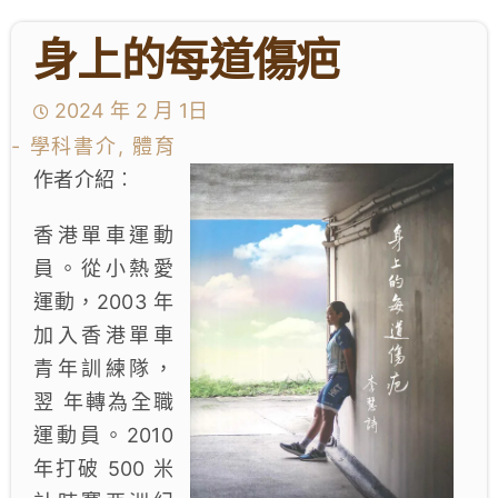
身上的每道傷疤
學生成就與學校活動
我們的聯繫
2024 年 2 月 1日
- 學科書介, 體育
入學資訊
作者介紹︰
下載區
香港單車運動
員。從小熱愛
運動，2003 年
加入香港單車
青年訓練隊，
翌 年轉為全職
運動員。2010
年打破 500 米