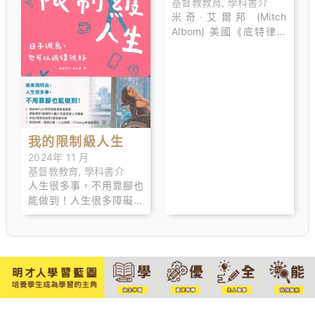
基督教教育
,
學科書介
致力啟發人過從容不迫的
米奇‧艾爾邦 (Mitch
豐盛生命。
Albom) 美國《底特律自
由報》體育記者，曾十度
被美聯社選為美國最佳體
育專欄作家，現於底特律
WJR電台主持體育節目主
持。著作有：《最後14堂
星期二的課》、《在天堂
遇見的五個人》、《波》
我的限制級人生
等。
2024年 11 月
基督教教育
,
學科書介
人生很多事，不用靠腳也
能做到！人生很多障礙是
閃不掉的，我們需要的是
不得已 的勇氣。 四歲時
某天午覺醒來，欣蓓雙腿
突然失去了知覺