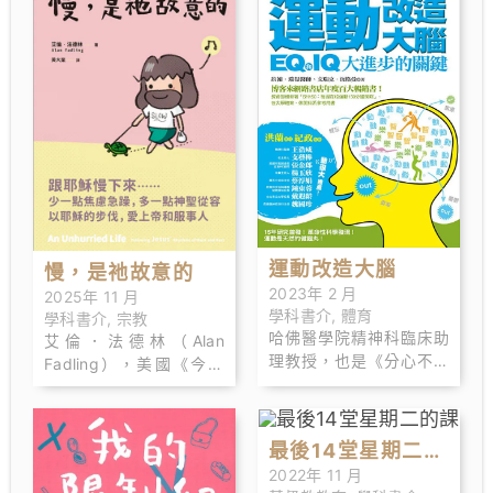
教育。
香港、新馬等地任報紙副
刊和雜誌主編。中國作 家
協會會員。
運動改造大腦
慢，是祂故意的
2023年 2 月
2025年 11 月
學科書介
,
體育
學科書介
,
宗教
哈佛醫學院精神科臨床助
艾倫．法德林（Alan
理教授，也是《分心不是
Fadling），美國《今日
我的錯》、《人人有怪
基督教》（Christianity
癖》與《A User’s Guide
Today）年度書獎得獎作
to the Brain》八本書的作
家，美國加州「從容生
最後14堂星期二的
者與合著者，目前住在美
活」（Unhurried
2022年 11 月
國麻塞諸塞州衛斯理鎮。
Living）創辦人兼主席，
課