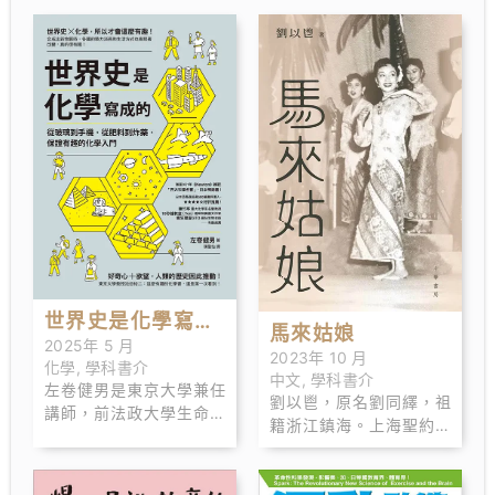
世界史是化學寫成
馬來姑娘
2025年 5 月
的：從玻璃到手
2023年 10 月
化學
,
學科書介
中文
,
學科書介
機，從肥料到炸
左卷健男是東京大學兼任
劉以鬯，原名劉同繹，祖
講師，前法政大學生命科
藥，保證有趣的化
籍浙江鎮海。上海聖約翰
學部環境應用化學科教
大學畢業。1948 年底移
學入門
授，現任《理科探索》雙
居香港。 1941 至 2000
月刊總編輯，專長為科普
年，先後在重慶、上海、