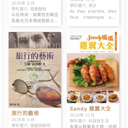
Quest
2025年 3 月
學科書介
,
英文
學科書介
,
視覺藝術
As they practice, they
以反時尚、拋棄性別概念
face challenges and
及融合日本傳統服裝元素
learn to support each
等前衛風格著稱的國際知
other. They learn the
名時尚設計師——山本耀
importance of
司，是八十年代和川久保
friendship, teamwork,
玲一起進入法國時裝界的
and being proud of
日本先鋒派人物，在歷經
their unique talents. In
近半世界的服裝設計職涯
the end, they realize
中，不斷為世界帶來衝
that having fun and
擊。在《製衣》一書中，
working together is
他將一路走來的成長歷
more important than
程、創作源頭、生活點滴
just winning.
及製衣哲學，做了最真實
的呈現，最深刻的剖析。
Sandy 雞翼大全
旅行的藝術
2024年 12 月
2025年 4 月
學科書介
,
科技與生活
學科書介
,
旅遊與款待
本書以雞翼為主題，詳細