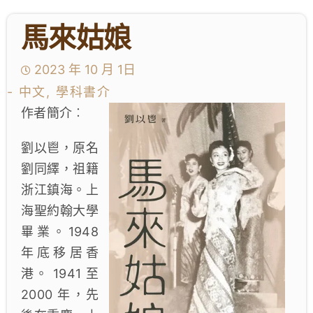
馬來姑娘
學生成就與學校活動
我們的聯繫
2023 年 10 月 1日
- 中文, 學科書介
入學資訊
作者簡介︰
下載區
劉以鬯，原名
劉同繹，祖籍
浙江鎮海。上
海聖約翰大學
畢業。1948
年底移居香
港。 1941 至
2000 年，先