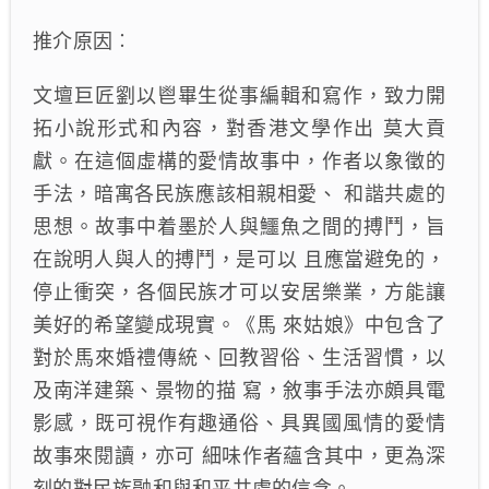
推介原因︰
文壇巨匠劉以鬯畢生從事編輯和寫作，致力開
拓小說形式和內容，對香港文學作出 莫大貢
獻。在這個虛構的愛情故事中，作者以象徵的
手法，暗寓各民族應該相親相愛、 和諧共處的
思想。故事中着墨於人與鱷魚之間的搏鬥，旨
在說明人與人的搏鬥，是可以 且應當避免的，
停止衝突，各個民族才可以安居樂業，方能讓
美好的希望變成現實。《馬 來姑娘》中包含了
對於馬來婚禮傳統、回教習俗、生活習慣，以
及南洋建築、景物的描 寫，敘事手法亦頗具電
影感，既可視作有趣通俗、具異國風情的愛情
故事來閱讀，亦可 細味作者蘊含其中，更為深
刻的對民族融和與和平共處的信念。