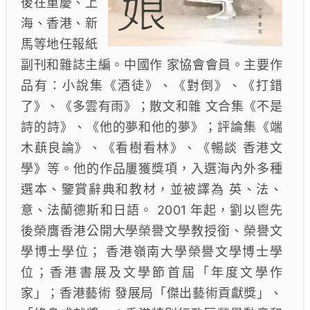
後在重慶、上
海、香港、新
馬等地任報紙
副刊和雜誌主編。中國作 家協會會員。主要作
品有：小說集《酒徒》、《對倒》、《打錯
了》、《多雲有雨》；散文和雜 文合集《不是
詩的詩》、《他的夢和他的夢》；評論集《端
木蕻良論》、《看樹看林》、《暢談 香港文
學》等。他的作品屢獲獎項，入選海內外多種
選本、鑒賞辭典和教材，並被譯為 英、法、
意、法蘭德斯和日語。 2001 年起，劉以鬯先
後榮膺香港公開大學榮譽文學教授銜、榮譽文
學博士學位； 香港嶺南大學榮譽文學博士學
位；香港書展及文學節首屆「年度文學作
家」；香港藝術 發展局「傑出藝術貢獻獎」、