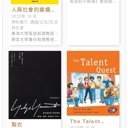
街足的汗與淚》是梁蔚澄
所著，深入探討香港街頭
人與社會的建構：
無家者的生活掙扎。通過
2023年 10 月
全球化議題的十六
實地採訪和長時間的觀
學科書介
,
通識/公社/生活
察，作者揭示了無家者如
堂課
與社會
何在繁華的都市背後艱難
東海大學客座助理教授、
生存。書中的人物各有不
靜宜大學兼任助理教授、
同的故事，有的因經濟困
臺中科技大學兼任助理教
難、家庭破裂而成為無家
授、中台科技大學兼任助
者，有的則選擇這樣的生
理教授、中興大學兼任講
活方式，放棄與傳統社會
師。
結構的聯繫。梁蔚澄細膩
地描繪了他們的生活現
狀、面對的社會歧視和生
存壓力，讓讀者對這些群
體的處境有了更深的理
解。
The Talent
製衣
2024年 10 月