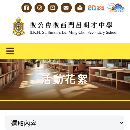
Skip
to
content
Toggle
Navigation
主頁
活動花絮
學校概覽
明才人學習藍圖
明才人成長階梯
教師專業社群