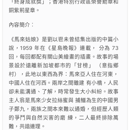
「終身成就獎」；香港特別行政區榮譽勳章和
銅紫荊星章。
內容簡介︰
《馬來姑娘》是劉以鬯未曾結集出版的中篇小
說，1959 年在《星島晚報》連載， 分為 73
回，每回都配有關山美繪畫的插畫。故事的場
景設於遠離新加坡都市的「甘榜」 （意指鄉
村），此地以東西為界：馬來亞人住在河東，
中國人住在河西。兩岸之間雖建 有小橋，人民
卻未能溝通、了解，時常發生大小糾紛。故事
主人翁是馬來少女拉絲蜜與 捕鱷為生的中國男
子鄭九，兩族之間本來難以通婚，但經歷人類
的爭鬥與自然災害的磨 練，二人最終排除萬
難，共諧連理。