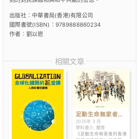
出版社︰中華書局(香港)有限公司
國際書號(ISBN)︰9789888860234
作者︰劉以鬯
相關文章
足動生命無家者的
2025年 3 月
香港街足的汗與淚
學科書介
,
體育
《足動生命無家者的香港