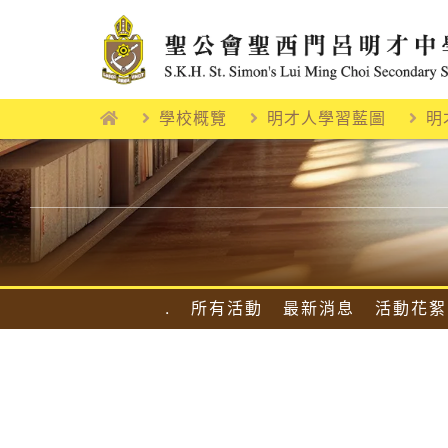
Skip
to
content
學校概覽
明才人學習藍圖
明
.
所有活動
最新消息
活動花絮