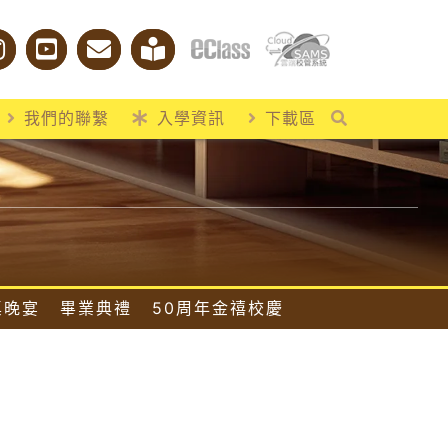
我們的聯繫
入學資訊
下載區
桌晚宴
畢業典禮
50周年金禧校慶