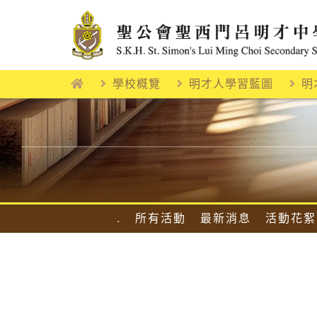
Skip
to
content
學校概覽
明才人學習藍圖
明
.
所有活動
最新消息
活動花絮