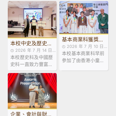
信息分享認識主愛。
教育裝備行業協會合
辦的「屯門區Make
and Share 2026創
科展」
基本商業科獲獎消
本校中史及歷史科
2026 年 7 月 10 日
息
2026 年 7 月 14 日
學生獲推薦參加大
本校基本商業科早前
學生成就
本校歷史科及中國歷
學生成就
參加了由香港小童群
學體驗項目
史科一直致力豐富學
益會主辦的「不賭理
生的學習經歷，旨在
財師」短片創作大
讓同學增加歷史學科
賽。參賽同學發揮創
知識與技能，並進一
意與團隊精神，以生
步激發對相關學科的
動有趣的短片形式，
興趣。
成功向大眾宣揚正確
的理財觀念與健康的
企業、會計與財務