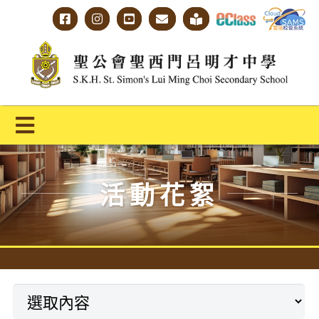
Skip
to
content
Toggle
Navigation
主頁
活動花絮
學校概覽
明才人學習藍圖
明才人成長階梯
教師專業社群