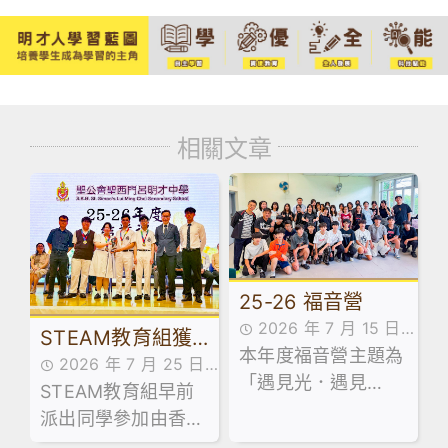
相關文章
25-26 福音營
2026 年 7 月 15 日
STEAM教育組獲
本年度福音營主題為
學生成就
2026 年 7 月 25 日
奬消息
「遇見光．遇見
STEAM教育組早前
學生成就
愛」，同學們在營會
派出同學參加由香港
中透過遊戲、敬拜、
科技教育學會及香港