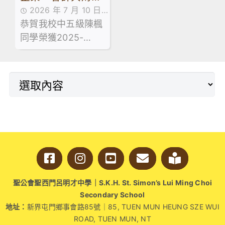
消費態度。
2026 年 7 月 10 日
概論科獲獎消息
恭賀我校中五級陳楓
學生成就
同學榮獲2025-
2026年度香港會計
師公會與香港商業教
育協會聯合設立的
「企會財」獎學金，
獎學金旨在表揚在企
業、會計與財務概論
科表現優秀的學生。
聖公會聖西門呂明才中學｜S.K.H. St. Simon’s Lui Ming Choi
Secondary School
地址：
新界屯門鄉事會路85號｜85, TUEN MUN HEUNG SZE WUI
ROAD, TUEN MUN, NT