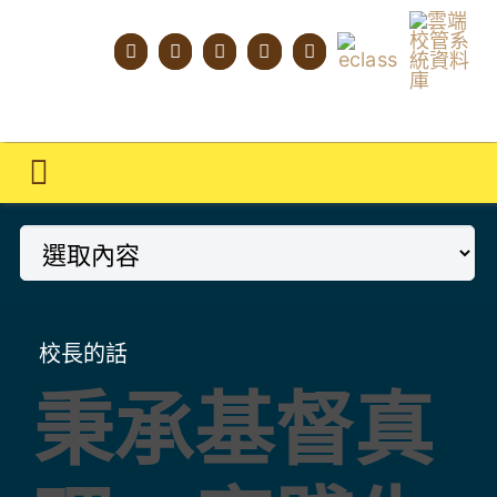
Skip
to
content
Toggle
Navigation
主頁
學校概覽
明才人學習藍圖
校長的話
秉承基督真
明才人成長階梯
教師專業社群