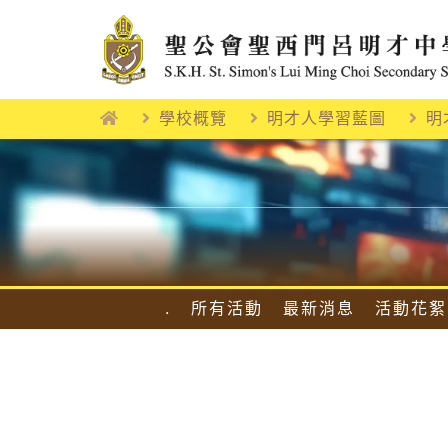
Skip
to
content
學校概覽
明才人學習藍圖
明
.
所有活動
最新消息
活動花絮