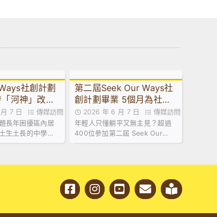
r Ways社創計劃
第二屆Seek Our Ways社
發「河神」改善
創計劃畢業 5個月為社區
味奪冠
諗出90條「好橋」
6 月 7 日
傳媒訪問
2026 年 6 月 7 日
傳媒訪問
題長年困擾區內居
年輕人只懂躺平又無主見？超過
土生土長的中學生
400位參加第二屆 Seek Our
應。他們親身採集
Ways 社創計劃的中學及大專生就
反覆測試與改良，
話你知：短短五個月內，用創意
成本生態淨化懸浮
為社區度出近90個「好橋」