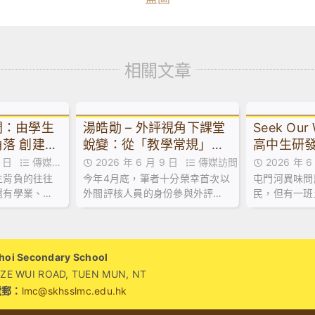
相關文章
間：由學生
湯皓勛 – 外評視角下課堂
Seek Ou
落 創建校
蛻變：從「教學常規」到
高中生研
「淬煉好課」︱來論
屯門河異
10 日
傳媒訪
2026 年 6 月 9 日
傳媒訪問
2026 年 
生背負的往往
今年4月底，筆者十分榮幸首次以
屯門河異味問
還有學業、人
外間評核人員的身份參與外評。
民，但有一班
的無形壓力。
這次歷練讓筆者得以站在客觀的
選擇以行動回
專業視窗，透視友校師生的學與
水樣本，經過
教互動。觀課過程不僅是教學技
最終研發出低
術的臨床診斷
系統「河神」
i Secondary School
WUI ROAD, TUEN MUN, NT
電郵：
lmc@skhsslmc.edu.hk