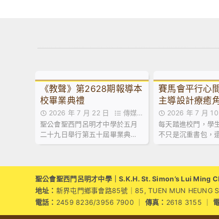
《教聲》第2628期報導本
賽馬會平行心
校畢業典禮
主導設計療癒角
園心靈綠洲
2026 年 7 月 22 日
傳媒訪
2026 年 7 月 
聖公會聖西門呂明才中學於五月
每天踏進校門，學
問,最新消息
問
二十九日舉行第五十屆畢業典
不只是沉重書包，
禮，由教育局首席教育主任(課程
際、家庭關係帶來
發展)1李建寰先生擔任主禮嘉
賓，並向畢業生致訓辭及授憑。
聖公會聖西門呂明才中學｜S.K.H. St. Simon’s Lui Ming Cho
地址：
新界屯門鄉事會路85號｜85, TUEN MUN HEUNG SZE 
電話：
2459 8236/3956 7900 ｜
傳真：
2618 3155 ｜