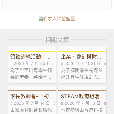
相關文章
領袖訓練活動：訓
企業、會計與財務
2026 年 7 月 25 日
2026 年 7 月 21 日
導組舉辦學生領袖
概論科及基本商業
為了全面培育學生領
活動花絮
為了擴闊學生視野並
活動花絮
系列工作坊
科活動：走進維園
袖的素養，將課堂知
提升其生涯規劃與創
市集創業
識延伸至領導實踐，
業相關能力，本校企
本校訓導組於日前試
業、會計與財務概論
家長教師會–「初
STEAM教育組活
後活動期間，精心規
科及基本商業科於試
2026 年 7 月 14 日
2026 年 7 月 13 日
劃並舉辦了兩場學生
後活動期間，特意安
中級舊書買賣」活
動：「少年創科探
由家長教師會和環保
家校合作,家長教師會活
本校參與由香港科技
活動花絮
領袖系列工作坊。
排同學參加由保良局
動
索家」計劃 – 到校