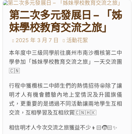
學生成就與學校活動
第二次多元發展日 – 「姊
我們的聯繫
妹學校教育交流之旅」
入學資訊
2025 年 3 月 7 日
活動花絮
本年度中三級同學前往廣州市南沙欖核第二中
下載區
學參加「姊妹學校教育交流之旅」一天交流團
🇨🇳
行程中獲欖核二中師生們的熱情招待🤩除了讓
明才人有機會體驗內地上堂情況及升國旗儀
式，更重要的是透過不同活動讓兩地學生互相
交流，互相學習及互相欣賞🇨🇳🇭🇰
相信明才人今次交流之旅獲益不少👦🏻🧒🏻✨