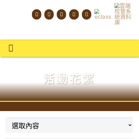
Skip
to
content
Toggle
Navigation
主頁
活動花絮
學校概覽
明才人學習藍圖
明才人成長階梯
教師專業社群