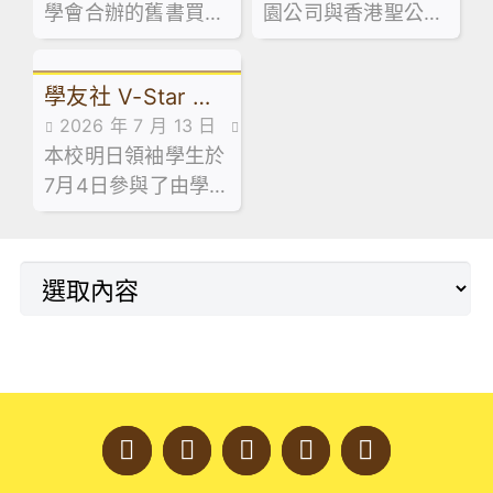
學會合辦的舊書買賣
動花絮,活動花絮
園公司與香港聖公會
青年創業服務中心舉
講座及AI嘉年華
活動已於 7 月 13 日
教育服務部合辦的「
辦之「黑白廚房創業
順利舉行！當日禮堂
少年創科探索家」計
速成」課程。
學友社 V-Star 計
熱鬧非凡，大批家長
劃，最近舉辦了中五
2026 年 7 月 13 日
同學滿載而歸！🥰
級到校專題講座。
劃 — 長者探訪日
本校明日領袖學生於
活動花絮
7月4日參與了由學友
社舉辦的「V-Star
計劃 — 長者探訪
日」。活動於明愛天
悅長者中心順利舉
行。