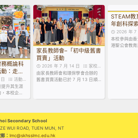
STEAM
年創科探索
校講座及A
2026 年 
本校參與由香
絮
港聖公會教育
家長教師會–「初中級舊書
年創科探索家
買賣」活動
了中五級到校
財務概論科
2026 年 7 月 14 日
家校合
活動：走進
由家長教師會和環保學會合辦的
作,家長教師會活動花絮,活動花絮
21 日
活動花
舊書買賣活動已於 7 月 13 日順
利舉行！當日禮堂熱鬧非凡，大
並提升其生涯
批家長同學滿載而歸！🥰
力，本校企
論科及基本商
間，特意安排
青年創業服務
廚房創業速
i Secondary School
WUI ROAD, TUEN MUN, NT
電郵：
lmc@skhsslmc.edu.hk