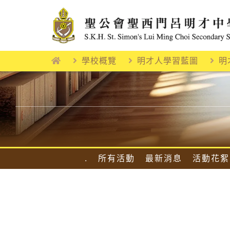
Skip
to
content
學校概覽
明才人學習藍圖
明
.
所有活動
最新消息
活動花絮