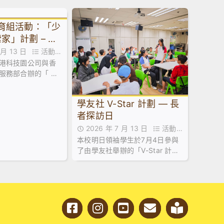
教育組活動：「少
家」計劃 – 到
I嘉年華
7 月 13 日
活動花
港科技園公司與香
服務部合辦的「 少
」計劃，最近舉辦
專題講座。
學友社 V-Star 計劃 — 長
者探訪日
2026 年 7 月 13 日
活動花
本校明日領袖學生於7月4日參與
絮
了由學友社舉辦的「V-Star 計劃
— 長者探訪日」。活動於明愛天
悅長者中心順利舉行。