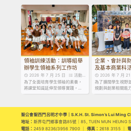
領袖訓練活動：訓導組舉
企業、會計與
辦學生領袖系列工作坊
及基本商業科
維園市集創業
2026 年 7 月 25 日
活動花
2026 年 7 月 
為了全面培育學生領袖的素養，
為了擴闊學生視野
絮
絮
將課堂知識延伸至領導實踐，本
規劃與創業相關能
校訓導組於日前試後活動期間，
業、會計與財務概
精心規劃並舉辦了兩場學生領袖
業科於試後活動期
系列工作坊。
同學參加由保良局
中心舉辦之「黑白
聖公會聖西門呂明才中學｜S.K.H. St. Simon’s Lui Ming Cho
成」課程。
地址：
新界屯門鄉事會路85號｜85, TUEN MUN HEUNG SZE 
電話：
2459 8236/3956 7900 ｜
傳真：
2618 3155 ｜