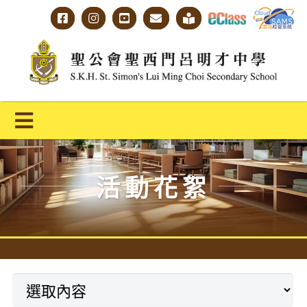
Skip
to
content
Toggle
Navigation
主頁
活動花絮
學校概覽
明才人學習藍圖
明才人成長階梯
教師專業社群