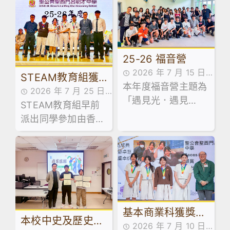
25-26 福音營
2026 年 7 月 15 日
STEAM教育組獲
本年度福音營主題為
學生成就
2026 年 7 月 25 日
奬消息
「遇見光．遇見
STEAM教育組早前
學生成就
愛」，同學們在營會
派出同學參加由香港
中透過遊戲、敬拜、
科技教育學會及香港
信息分享認識主愛。
教育裝備行業協會合
辦的「屯門區Make
and Share 2026創
科展」
基本商業科獲獎消
本校中史及歷史科
2026 年 7 月 10 日
息