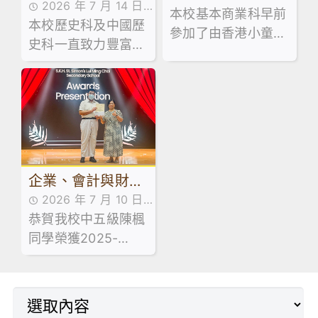
2026 年 7 月 14 日
學生獲推薦參加大
本校基本商業科早前
學生成就
本校歷史科及中國歷
學生成就
參加了由香港小童群
學體驗項目
史科一直致力豐富學
益會主辦的「不賭理
生的學習經歷，旨在
財師」短片創作大
讓同學增加歷史學科
賽。參賽同學發揮創
知識與技能，並進一
意與團隊精神，以生
步激發對相關學科的
動有趣的短片形式，
興趣。
成功向大眾宣揚正確
的理財觀念與健康的
企業、會計與財務
消費態度。
2026 年 7 月 10 日
概論科獲獎消息
恭賀我校中五級陳楓
學生成就
同學榮獲2025-
2026年度香港會計
師公會與香港商業教
育協會聯合設立的
「企會財」獎學金，