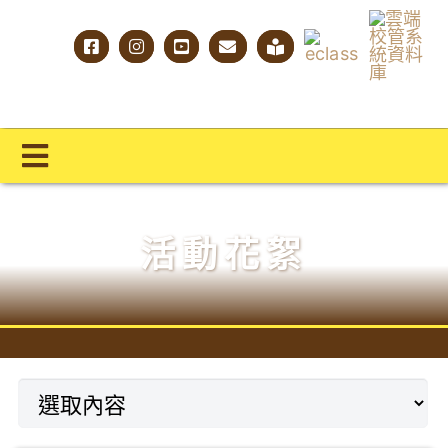
Skip
to
content
Toggle
Navigation
主頁
活動花絮
學校概覽
明才人學習藍圖
明才人成長階梯
教師專業社群