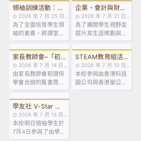
領袖訓練活動：訓
企業、會計與財務
2026 年 7 月 25 日
2026 年 7 月 21 日
導組舉辦學生領袖
概論科及基本商業
為了全面培育學生領
活動花絮
為了擴闊學生視野並
活動花絮
系列工作坊
科活動：走進維園
袖的素養，將課堂知
提升其生涯規劃與創
市集創業
識延伸至領導實踐，
業相關能力，本校企
本校訓導組於日前試
業、會計與財務概論
家長教師會–「初
STEAM教育組活
後活動期間，精心規
科及基本商業科於試
2026 年 7 月 14 日
2026 年 7 月 13 日
劃並舉辦了兩場學生
後活動期間，特意安
中級舊書買賣」活
動：「少年創科探
由家長教師會和環保
家校合作,家長教師會
本校參與由香港科技
活動花絮
領袖系列工作坊。
排同學參加由保良局
動
索家」計劃 – 到校
學會合辦的舊書買賣
活動花絮,活動花絮
園公司與香港聖公會
青年創業服務中心舉
講座及AI嘉年華
活動已於 7 月 13 日
教育服務部合辦的「
辦之「黑白廚房創業
順利舉行！當日禮堂
少年創科探索家」計
速成」課程。
學友社 V-Star 計
熱鬧非凡，大批家長
劃，最近舉辦了中五
2026 年 7 月 13 日
同學滿載而歸！🥰
級到校專題講座。
劃 — 長者探訪日
本校明日領袖學生於
活動花絮
7月4日參與了由學友
社舉辦的「V-Star