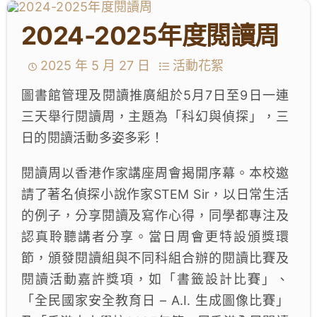
學生成就與學校活動
2024-2025年度閱讀周
我們的聯繫
2025 年 5 月 27 日
活動花絮
入學資訊
圖書館管理及閱讀推廣組於5月7日至9日一連
三天舉行閱讀周，主題為「科幻與偵探」，三
下載區
日的閱讀活動多姿多彩！
閱讀周以香港作家講座周會揭開序幕。本校邀
請了著名偵探小說作家STEM Sir，以日常生活
的例子，分享閱讀及寫作心得，同學都專注及
認真聆聽講者分享。當日周會更特設頒獎環
節，頒發閱讀組與不同科組合辦的閱讀比賽及
閱讀活動嘉許獎項，如「書籤設計比賽」、
「全民國家安全教育日 – A.I. 生成圖像比賽」