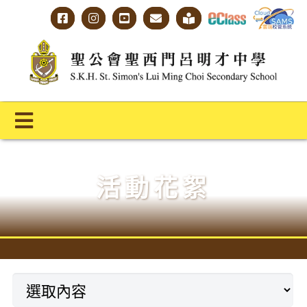
Skip
to
content
Toggle
Navigation
主頁
活動花絮
學校概覽
明才人學習藍圖
明才人成長階梯
教師專業社群