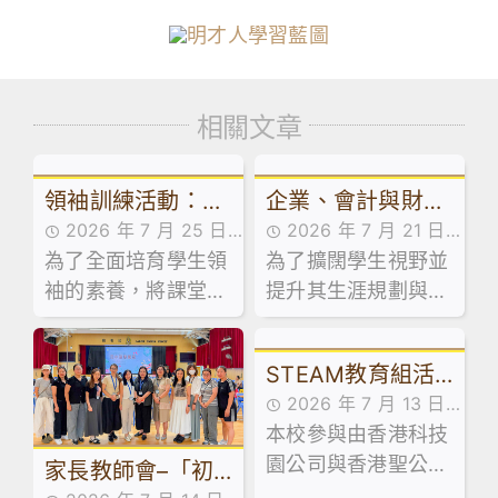
相關文章
領袖訓練活動：訓
企業、會計與財務
2026 年 7 月 25 日
2026 年 7 月 21 日
導組舉辦學生領袖
概論科及基本商業
為了全面培育學生領
活動花絮
為了擴闊學生視野並
活動花絮
系列工作坊
科活動：走進維園
袖的素養，將課堂知
提升其生涯規劃與創
市集創業
識延伸至領導實踐，
業相關能力，本校企
本校訓導組於日前試
業、會計與財務概論
STEAM教育組活
後活動期間，精心規
科及基本商業科於試
2026 年 7 月 13 日
劃並舉辦了兩場學生
後活動期間，特意安
動：「少年創科探
本校參與由香港科技
活動花絮
領袖系列工作坊。
排同學參加由保良局
索家」計劃 – 到校
園公司與香港聖公會
家長教師會–「初
青年創業服務中心舉
講座及AI嘉年華
教育服務部合辦的「