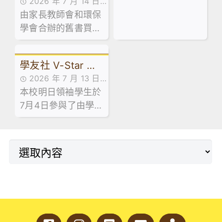
辦之「黑白廚房創業
2026 年 7 月 14 日
中級舊書買賣」活
少年創科探索家」計
速成」課程。
由家長教師會和環保
家校合作,家長教師會
動
劃，最近舉辦了中五
學會合辦的舊書買賣
活動花絮,活動花絮
級到校專題講座。
活動已於 7 月 13 日
順利舉行！當日禮堂
學友社 V-Star 計
熱鬧非凡，大批家長
2026 年 7 月 13 日
同學滿載而歸！🥰
劃 — 長者探訪日
本校明日領袖學生於
活動花絮
7月4日參與了由學友
社舉辦的「V-Star
計劃 — 長者探訪
日」。活動於明愛天
悅長者中心順利舉
行。