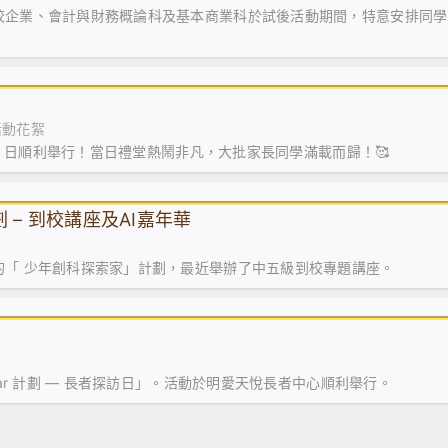
校企業、會計與財務概論科及基本商業科於試後活動期間，特意安排同學
活動花絮
3 日順利舉行！當日禮堂熱鬧非凡，大批家長同學滿載而歸！🥰
 – 到校講座及AI嘉年華
的「 少年創科探索家」計劃，最近舉辦了中五級到校專題講座。
ar 計劃 — 長者探訪日」。活動於明愛天悅長者中心順利舉行。