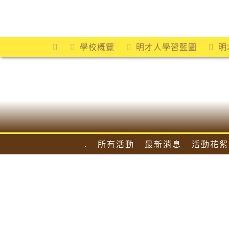
Skip
to
content
學校概覽
明才人學習藍圖
明
.
所有活動
最新消息
活動花絮