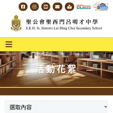
Skip
to
content
Toggle
Navigation
主頁
活動花絮
學校概覽
明才人學習藍圖
明才人成長階梯
教師專業社群