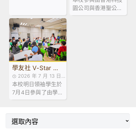
索家」計劃 – 到校
活動已於 7 月 13 日
園公司與香港聖公會
順利舉行！當日禮堂
講座及AI嘉年華
教育服務部合辦的「
熱鬧非凡，大批家長
少年創科探索家」計
同學滿載而歸！🥰
劃，最近舉辦了中五
級到校專題講座。
學友社 V-Star 計
2026 年 7 月 13 日
劃 — 長者探訪日
本校明日領袖學生於
活動花絮
7月4日參與了由學友
社舉辦的「V-Star
計劃 — 長者探訪
日」。活動於明愛天
悅長者中心順利舉
行。