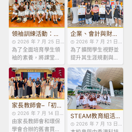
領袖訓練活動：訓
企業、會計與財務
2026 年 7 月 25 日
2026 年 7 月 21 日
導組舉辦學生領袖
概論科及基本商業
為了全面培育學生領
活動花絮
為了擴闊學生視野並
活動花絮
系列工作坊
科活動：走進維園
袖的素養，將課堂知
提升其生涯規劃與創
市集創業
識延伸至領導實踐，
業相關能力，本校企
本校訓導組於日前試
業、會計與財務概論
後活動期間，精心規
科及基本商業科於試
劃並舉辦了兩場學生
後活動期間，特意安
領袖系列工作坊。
排同學參加由保良局
家長教師會–「初
青年創業服務中心舉
辦之「黑白廚房創業
2026 年 7 月 14 日
中級舊書買賣」活
STEAM教育組活
速成」課程。
由家長教師會和環保
家校合作,家長教師會
2026 年 7 月 13 日
動
動：「少年創科探
學會合辦的舊書買賣
活動花絮,活動花絮
本校參與由香港科技
活動花絮