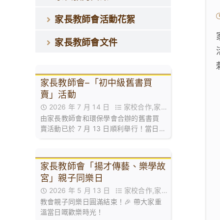
家長教師會活動花絮
家長教師會文件
家長教師會–「初中級舊書買
賣」活動
2026 年 7 月 14 日
家校合作,家長
由家長教師會和環保學會合辦的舊書買
教師會活動花絮,活動花絮
賣活動已於 7 月 13 日順利舉行！當日禮
堂熱鬧非凡，大批家長同學滿載而歸！
🥰
家長教師會「揚才傳藝、樂學故
宮」親子同樂日
2026 年 5 月 13 日
家校合作,家長
教會親子同樂日圓滿結束！🎉 帶大家重
教師會活動花絮
溫當日嘅歡樂時光！