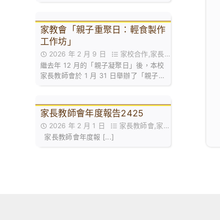
家教會「親子重聚日：輕食製作
工作坊」
2026 年 2 月 9 日
家校合作,家長
繼去年 12 月的「親子凝聚日」後，本校
教師會活動花絮
家長教師會於 1 月 31 日舉辦了「親子重
聚日 —— 輕食製作工作坊」。是次活動
旨在透過廚藝體驗，為家長與子女建立
一個共同協作的平台，實踐正向溝通。
家長教師會年度報告2425
2026 年 2 月 1 日
家長教師會,家長
家長教師會年度報 [...]
教師會年度報告,最新消息