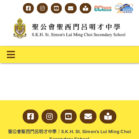
Skip
to
content
Toggle
Navigation
主頁
學校概覽
明才人學習藍圖
明才人成長階梯
聖公會聖西門呂明才中學｜S.K.H. St. Simon’s Lui Ming Choi
教師專業社群
Secondary School