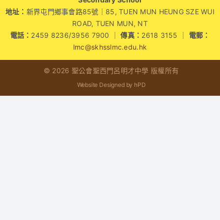
地址：
新界屯門鄉事會路85號｜85, TUEN MUN HEUNG SZE WUI
學生成就與學校活動
ROAD, TUEN MUN, NT
電話：
2459 8236/3956 7900 ｜
傳真：
2618 3155 ｜
電郵：
我們的聯繫
lmc@skhsslmc.edu.hk
© 2026 聖公會聖西門呂明才中學 版權所有
入學資訊
Website Designed by hPD
下載區