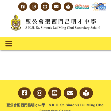
Skip
to
content
Toggle
Navigation
主頁
學校概覽
明才人學習藍圖
明才人成長階梯
聖公會聖西門呂明才中學｜S.K.H. St. Simon’s Lui Ming Choi
教師專業社群
Secondary School