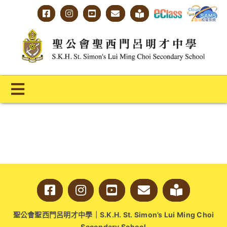
Skip
to
content
Toggle
Navigation
主頁
學校概覽
明才人學習藍圖
明才人成長階梯
聖公會聖西門呂明才中學｜S.K.H. St. Simon’s Lui Ming Choi
教師專業社群
Secondary School