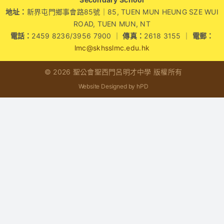
地址：
新界屯門鄉事會路85號｜85, TUEN MUN HEUNG SZE WUI
學生成就與學校活動
ROAD, TUEN MUN, NT
電話：
2459 8236/3956 7900 ｜
傳真：
2618 3155 ｜
電郵：
我們的聯繫
lmc@skhsslmc.edu.hk
© 2026 聖公會聖西門呂明才中學 版權所有
入學資訊
Website Designed by hPD
下載區