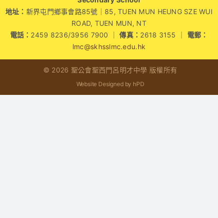
地址：
新界屯門鄉事會路85號｜85, TUEN MUN HEUNG SZE WUI
學生成就與學校活動
ROAD, TUEN MUN, NT
電話：
2459 8236/3956 7900 ｜
傳真：
2618 3155 ｜
電郵：
我們的聯繫
lmc@skhsslmc.edu.hk
© 2026 聖公會聖西門呂明才中學 版權所有
入學資訊
Website Designed by hPD
下載區