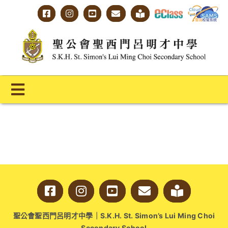
Skip
to
content
Toggle
Navigation
主頁
學校概覽
明才人學習藍圖
明才人成長階梯
聖公會聖西門呂明才中學｜S.K.H. St. Simon’s Lui Ming Choi
教師專業社群
Secondary School