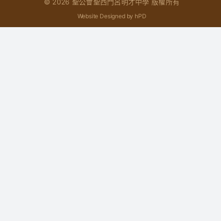
© 2026 聖公會聖西門呂明才中學 版權所有
學生成就與學校活動
Website Designed by hPD
我們的聯繫
入學資訊
下載區