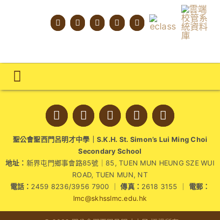
Skip
to
content
Toggle
Navigation
主頁
學校概覽
聖公會聖西門呂明才中學｜S.K.H. St. Simon’s Lui Ming Choi
Secondary School
明才人學習藍圖
地址：
新界屯門鄉事會路85號｜85, TUEN MUN HEUNG SZE WUI
ROAD, TUEN MUN, NT
明才人成長階梯
電話：
2459 8236/3956 7900 ｜
傳真：
2618 3155 ｜
電郵：
lmc@skhsslmc.edu.hk
教師專業社群