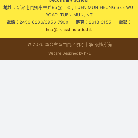
地址：
新界屯門鄉事會路85號｜85, TUEN MUN HEUNG SZE WUI
學生成就與學校活動
ROAD, TUEN MUN, NT
電話：
2459 8236/3956 7900 ｜
傳真：
2618 3155 ｜
電郵：
我們的聯繫
lmc@skhsslmc.edu.hk
© 2026 聖公會聖西門呂明才中學 版權所有
入學資訊
Website Designed by hPD
下載區