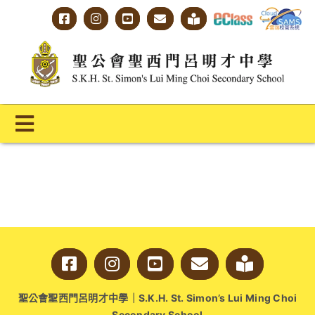
Skip
to
content
Toggle
Navigation
主頁
學校概覽
明才人學習藍圖
明才人成長階梯
聖公會聖西門呂明才中學｜S.K.H. St. Simon’s Lui Ming Choi
教師專業社群
Secondary School