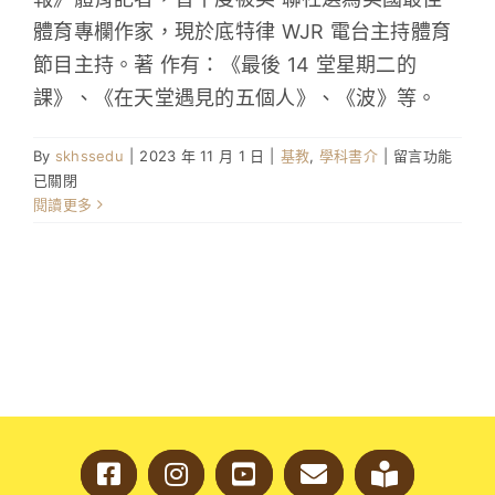
體育專欄作家，現於底特律 WJR 電台主持體育
學生成就與學校活動
節目主持。著 作有：《最後 14 堂星期二的
課》、《在天堂遇見的五個人》、《波》等。
我們的聯繫
在
By
skhssedu
|
2023 年 11 月 1 日
|
基教
,
學科書介
|
留言功能
入學資訊
〈最
已關閉
後
閱讀更多
下載區
14
堂
星
期
二
的
課〉
中