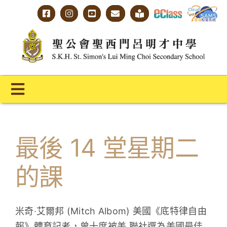
Skip
to
content
Toggle
Navigation
主頁
最後 14 堂星期二
學校概覽
的課
明才人學習藍圖
明才人成長階梯
米奇‧艾爾邦 (Mitch Albom) 美國《底特律自由
教師專業社群
報》體育記者，曾十度被美 聯社選為美國最佳