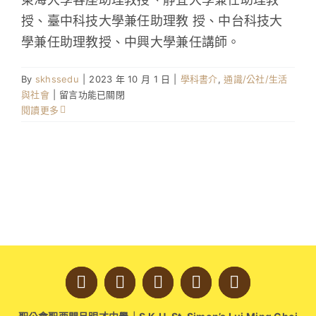
授、臺中科技大學兼任助理教 授、中台科技大
學兼任助理教授、中興大學兼任講師。
By
skhssedu
|
2023 年 10 月 1 日
|
學科書介
,
通識/公社/生活
在
與社會
|
留言功能已關閉
〈人
閱讀更多
與
社
會
的
建
構：
全
球
化
議
題
的
十