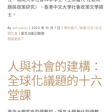
題與政策研究）、香港中文大學社會政策文學碩
學生成就與學校活動
士。
我們的聯繫
By
skhssedu
|
2023 年 10 月 1 日
|
學科書介
,
通識/公社/生活
在
與社會
|
留言功能已關閉
入學資訊
〈環
閱讀更多
保
政
下載區
策
與
人與社會的建構：
綠
色
全球化議題的十六
生
活〉
中
堂課
東海大學客座助理教授、靜宜大學兼任助理教