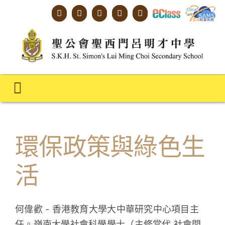
Skip
to
content
Toggle
Navigation
主頁
環保政策與綠色生
學校概覽
活
明才人學習藍圖
明才人成長階梯
何偉歡 - 香港教育大學大中華研究中心項目主
教師專業社群
任。嶺南大學社會科學學士（主修當代 社會問