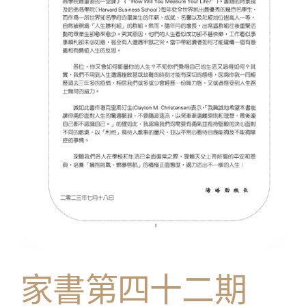
學生成就與學校活動
我們的聯繫
入學資訊
下載區
家書第四十二期