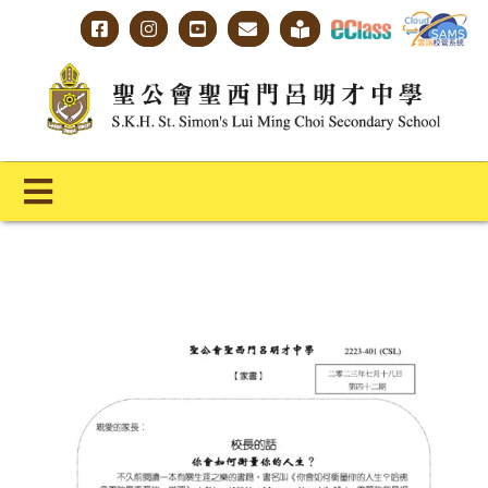
Skip
to
content
Toggle
Navigation
主頁
學校概覽
明才人學習藍圖
明才人成長階梯
教師專業社群