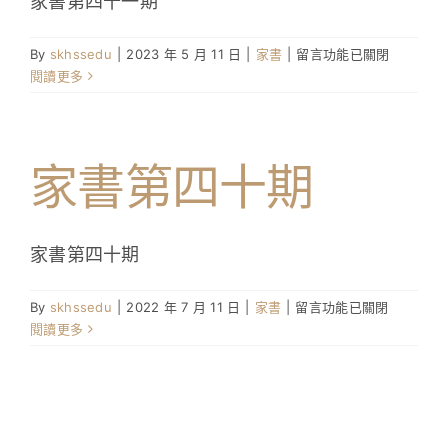
家書第四十一期
在
By
skhssedu
|
2023 年 5 月 11 日
|
家書
|
留言功能已關閉
〈家
閱讀更多
書
第
四
十
家書第四十期
一
期〉
中
家書第四十期
在
By
skhssedu
|
2022 年 7 月 11 日
|
家書
|
留言功能已關閉
〈家
閱讀更多
書
第
四
十
期〉