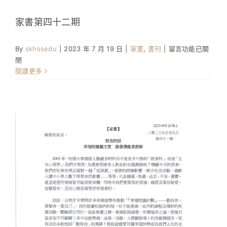
家書第四十二期
在
By
skhssedu
|
2023 年 7 月 19 日
|
家書
,
書刊
|
留言功能已關
〈家
閉
書
閱讀更多
第
四
十
二
期〉
中