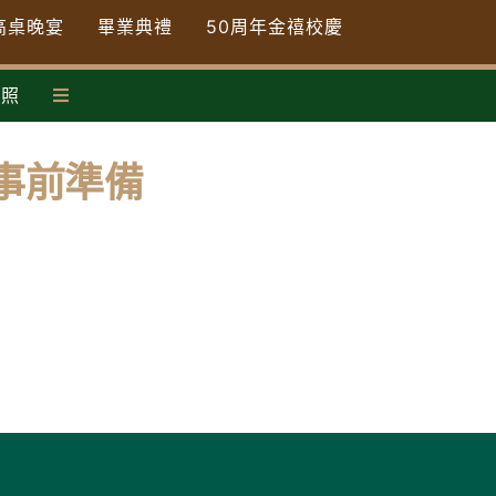
高桌晚宴
畢業典禮
50周年金禧校慶
合照
 事前準備