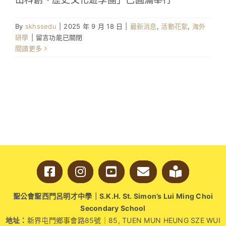
By
skhssedu
|
2025 年 9 月 18 日
|
最新消息
,
活動花絮
,
海外
在
研學
|
留言功能已關閉
〈「中
閱讀更多
山
科
創、
歷
史
文
化
遊
學
團」
(STEAM
教
育
聖公會聖西門呂明才中學｜S.K.H. St. Simon’s Lui Ming Choi
組、
Secondary School
綜
地址：
新界屯門鄉事會路85號｜85, TUEN MUN HEUNG SZE WUI
合