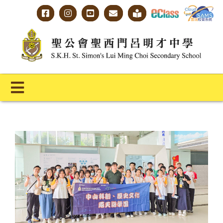
Skip
to
content
Toggle
Navigation
主頁
學校概覽
明才人學習藍圖
明才人成長階梯
教師專業社群