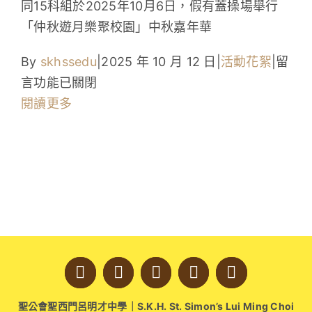
同15科組於2025年10月6日，假有蓋操場舉行
學生成就與學校活動
「仲秋遊月樂聚校園」中秋嘉年華
我們的聯繫
在
By
skhssedu
|
2025 年 10 月 12 日
|
活動花絮
|
留
〈「
言功能已關閉
入學資訊
秋
閱讀更多
遊
下載區
月
樂
聚
校
園」
中
秋
嘉
聖公會聖西門呂明才中學｜S.K.H. St. Simon’s Lui Ming Choi
年