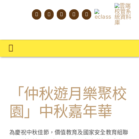
Skip
to
content
Toggle
Navigation
主頁
學校概覽
「仲秋遊月樂聚校
明才人學習藍圖
園」中秋嘉年華
明才人成長階梯
教師專業社群
為慶祝中秋佳節，價值教育及國家安全教育組聯