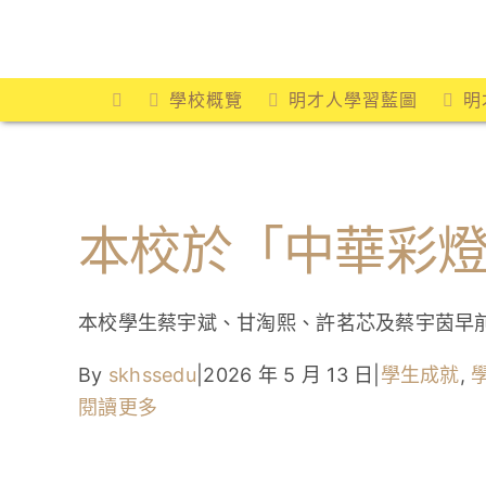
Skip
to
content
學校概覽
明才人學習藍圖
明
本校於「中華彩
本校學生蔡宇斌、甘淘熙、許茗芯及蔡宇茵早
By
skhssedu
|
2026 年 5 月 13 日
|
學生成就
,
閱讀更多