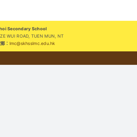
「中
華
彩
i Secondary School
燈
WUI ROAD, TUEN MUN, NT
設
電郵：
lmc@skhsslmc.edu.hk
計
比
賽
暨
展
覽」
榮
獲
兩
項