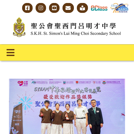
Skip
to
content
Toggle
Navigation
主頁
學校概覽
明才人學習藍圖
明才人成長階梯
教師專業社群