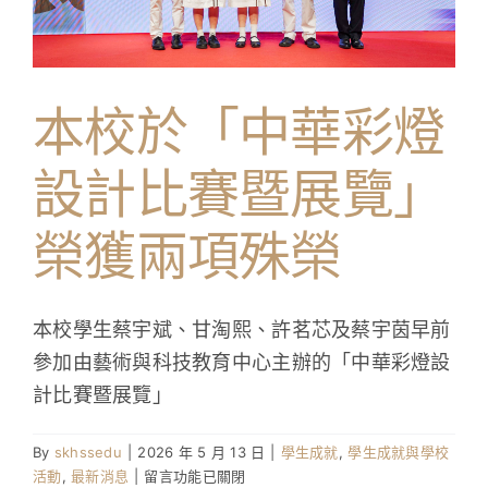
學生成就與學校活動
我們的聯繫
本校於「中華彩燈
入學資訊
設計比賽暨展覽」
下載區
榮獲兩項殊榮
本校學生蔡宇斌、甘淘熙、許茗芯及蔡宇茵早前
參加由藝術與科技教育中心主辦的「中華彩燈設
計比賽暨展覽」
By
skhssedu
|
2026 年 5 月 13 日
|
學生成就
,
學生成就與學校
在
活動
,
最新消息
|
留言功能已關閉