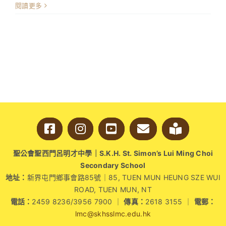
〈本
閱讀更多
校
於
「中
華
彩
燈
設
計
比
賽
暨
展
覽」
聖公會聖西門呂明才中學｜S.K.H. St. Simon’s Lui Ming Choi
榮
Secondary School
獲
地址：
新界屯門鄉事會路85號｜85, TUEN MUN HEUNG SZE WUI
兩
ROAD, TUEN MUN, NT
項
電話：
2459 8236/3956 7900 ｜
傳真：
2618 3155 ｜
電郵：
殊
lmc@skhsslmc.edu.hk
榮〉