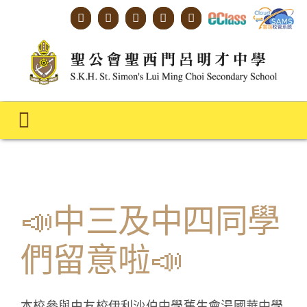
Skip
to
content
Toggle
Navigation
主頁
學校概覽
📣中三及中四同學
明才人學習藍圖
們留意啦📣
明才人成長階梯
教師專業社群
本校參與由友校伊利沙伯中學舊生會湯國華中學