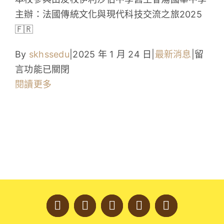
主辦：法國傳統文化與現代科技交流之旅2025
學生成就與學校活動
🇫🇷
我們的聯繫
在
By
skhssedu
|
2025 年 1 月 24 日
|
最新消息
|
留
〈📣
言功能已關閉
入學資訊
中
閱讀更多
三
下載區
及
中
四
同
學
們
留
意