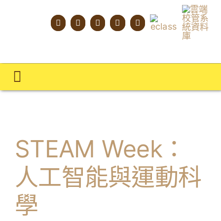
Skip
to
content
Toggle
Navigation
主頁
學校概覽
STEAM Week：
明才人學習藍圖
人工智能與運動科
明才人成長階梯
學
教師專業社群