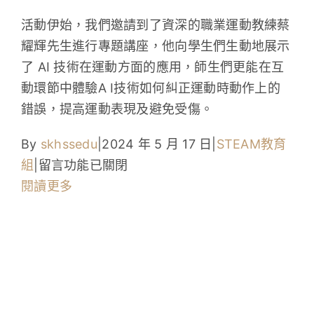
學生成就與學校活動
活動伊始，我們邀請到了資深的職業運動教練蔡
耀輝先生進行專題講座，他向學生們生動地展示
我們的聯繫
了 AI 技術在運動方面的應用，師生們更能在互
動環節中體驗A I技術如何糾正運動時動作上的
入學資訊
錯誤，提高運動表現及避免受傷。
下載區
By
skhssedu
|
2024 年 5 月 17 日
|
STEAM教育
在
組
|
留言功能已關閉
〈STEAM
閱讀更多
Week：
人
工
智
能
與