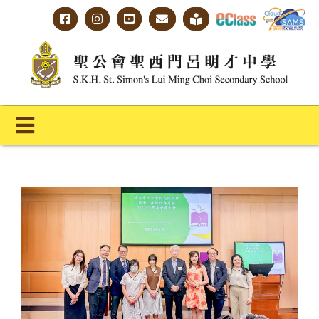
Skip
to
content
Toggle
Navigation
主頁
學校概覽
明才人學習藍圖
明才人成長階梯
教師專業社群