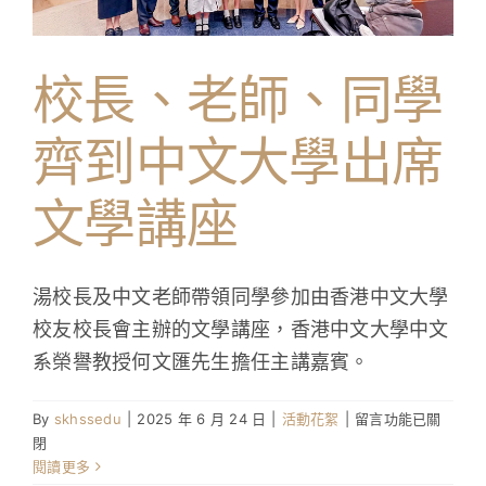
學生成就與學校活動
校長、老師、同學
我們的聯繫
齊到中文大學出席
入學資訊
文學講座
下載區
湯校長及中文老師帶領同學參加由香港中文大學
校友校長會主辦的文學講座，香港中文大學中文
系榮譽教授何文匯先生擔任主講嘉賓。
在
By
skhssedu
|
2025 年 6 月 24 日
|
活動花絮
|
留言功能已關
〈校
閉
長、
閱讀更多