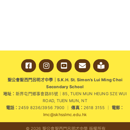
老
師、
同
學
齊
到
中
文
大
學
出
席
文
聖公會聖西門呂明才中學｜S.K.H. St. Simon’s Lui Ming Choi
學
Secondary School
講
地址：
新界屯門鄉事會路85號｜85, TUEN MUN HEUNG SZE WUI
座〉
ROAD, TUEN MUN, NT
中
電話：
2459 8236/3956 7900 ｜
傳真：
2618 3155 ｜
電郵：
lmc@skhsslmc.edu.hk
© 2026 聖公會聖西門呂明才中學 版權所有