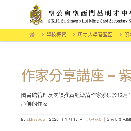
Skip
to
content
學校概覽
明才人學習藍圖
明
作家分享講座 –
圖書館管理及閱讀推廣組邀請作家紫砂於12月
心儀的作家
在
By
skhssedu
|
2026 年 1 月 15 日
|
活動花絮
|
留言功能已關
〈作