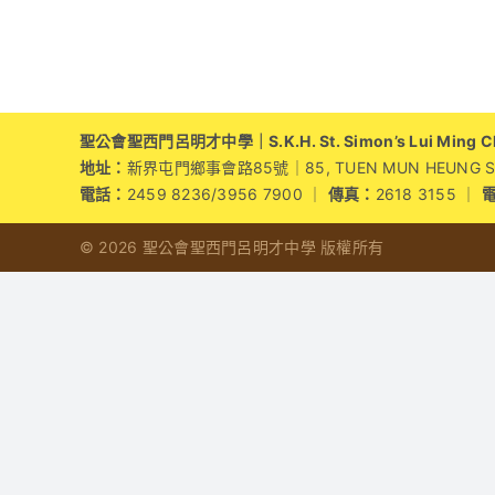
家
分
享
講
座
–
聖公會聖西門呂明才中學｜S.K.H. St. Simon’s Lui Ming Cho
紫
地址：
新界屯門鄉事會路85號｜85, TUEN MUN HEUNG SZE 
砂
電話：
2459 8236/3956 7900 ｜
傳真：
2618 3155 ｜
「寫
作
© 2026 聖公會聖西門呂明才中學 版權所有
的
奇
幻
之
旅」〉
中