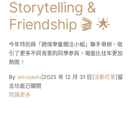
Storytelling &
學生成就與學校活動
Friendship 🎬 🌟
我們的聯繫
入學資訊
今年特別與「跨境學童關注小組」聯手舉辦，吸
引了更多不同背景的同學參與，場面比往年更加
下載區
熱鬧！
在
By
skhssedu
|
2025 年 12 月 31 日
|
活動花絮
|
留
〈Engl
言功能已關閉
Movie
閱讀更多
Marat
A
Perfe
Blend