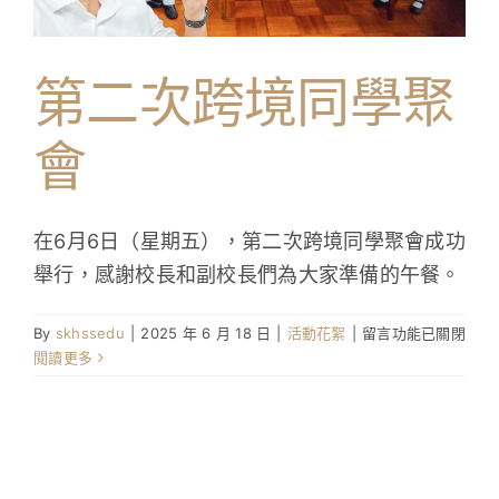
學生成就與學校活動
第二次跨境同學聚
我們的聯繫
會
入學資訊
下載區
在6月6日（星期五），第二次跨境同學聚會成功
舉行，感謝校長和副校長們為大家準備的午餐。
在
By
skhssedu
|
2025 年 6 月 18 日
|
活動花絮
|
留言功能已關閉
〈第
閱讀更多
二
次
跨
境
同