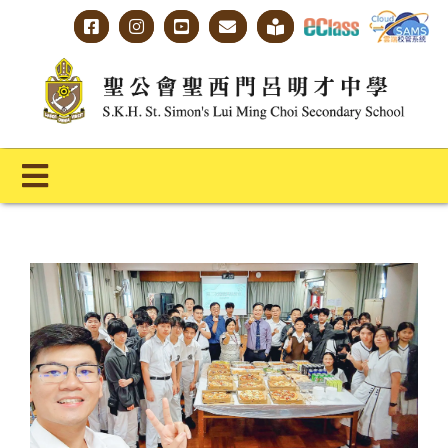
Skip
to
content
Toggle
Navigation
主頁
學校概覽
明才人學習藍圖
明才人成長階梯
教師專業社群