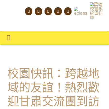
Skip
to
content
Toggle
Navigation
主頁
學校概覽
校園快訊：跨越地
明才人學習藍圖
域的友誼！熱烈歡
明才人成長階梯
迎甘肅交流團到訪
教師專業社群