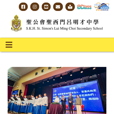
Skip
to
content
Toggle
Navigation
主頁
學校概覽
明才人學習藍圖
明才人成長階梯
教師專業社群