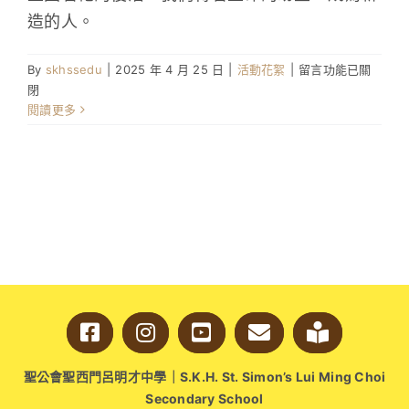
造的人。
在
By
skhssedu
|
2025 年 4 月 25 日
|
活動花絮
|
留言功能已關
〈4
閉
月
閱讀更多
17
日
受
難
及
復
活
崇
拜〉
中
聖公會聖西門呂明才中學｜S.K.H. St. Simon’s Lui Ming Choi
Secondary School