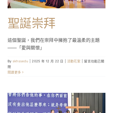
學生成就與學校活動
聖誕崇拜
我們的聯繫
入學資訊
這個聖誕，我們在崇拜中擁抱了最溫柔的主題
——「愛與關懷」
下載區
在
By
skhssedu
|
2025 年 12 月 22 日
|
活動花絮
|
留言功能已關
〈聖
閉
誕
閱讀更多
崇
拜〉
中