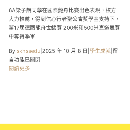
學生成就與學校活動
6A梁子朗同學在國際龍舟比賽出色表現，校方
大力推薦，得到信心行者聖公會獎學金支持下，
我們的聯繫
第17屆德國龍舟世錦賽 200米和500米直道競賽
中奪得季軍
入學資訊
在
By
skhssedu
|
2025 年 10 月 8 日
|
學生成就
|
留
下載區
〈第
言功能已關閉
17
閱讀更多
屆
德
國
龍
舟
世
錦