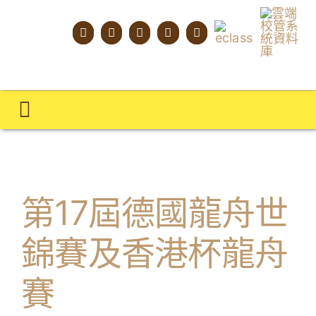
Skip
to
content
Toggle
Navigation
主頁
學校概覽
第17屆德國龍舟世
明才人學習藍圖
錦賽及香港杯龍舟
明才人成長階梯
賽
教師專業社群