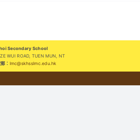
〈號
外！
號
外！
本
校
榮
i Secondary School
獲
WUI ROAD, TUEN MUN, NT
「樂
電郵：
lmc@skhsslmc.edu.hk
繫
校
園
獎
勵
計
劃」
傑
出
大
獎
的