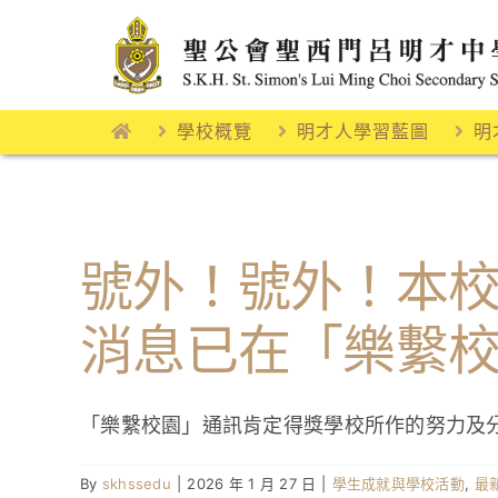
Skip
to
content
學校概覽
明才人學習藍圖
明
號外！號外！本
消息已在「樂繫
「樂繫校園」通訊肯定得獎學校所作的努力及
By
skhssedu
|
2026 年 1 月 27 日
|
學生成就與學校活動
,
最