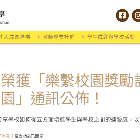
才人成長階梯
教師專業社群
學生成就與學校活動
校榮獲「樂繫校園獎勵
校園」通訊公佈！
分享學校如何從五方面增進學生與學校之間的連繫感，以
在
新消息
|
留言功能已關閉