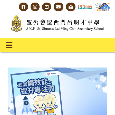
Skip
to
content
Toggle
Navigation
主頁
學校概覽
明才人學習藍圖
明才人成長階梯
教師專業社群