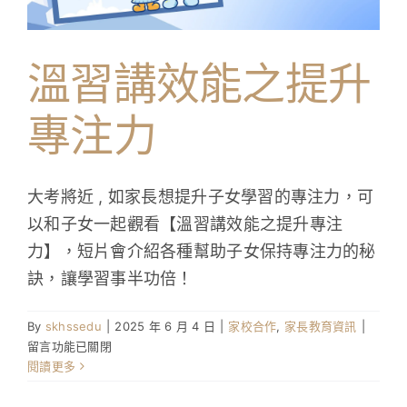
學生成就與學校活動
溫習講效能之提升
我們的聯繫
專注力
入學資訊
下載區
大考將近 , 如家長想提升子女學習的專注力，可
以和子女一起觀看【溫習講效能之提升專注
力】，短片會介紹各種幫助子女保持專注力的秘
訣，讓學習事半功倍！
在
By
skhssedu
|
2025 年 6 月 4 日
|
家校合作
,
家長教育資訊
|
〈溫
留言功能已關閉
習
閱讀更多
講
效