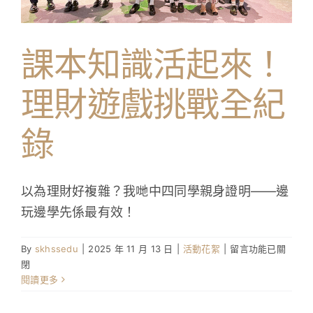
學生成就與學校活動
課本知識活起來！
我們的聯繫
理財遊戲挑戰全紀
入學資訊
錄
下載區
以為理財好複雜？我哋中四同學親身證明——邊
玩邊學先係最有效！
在
By
skhssedu
|
2025 年 11 月 13 日
|
活動花絮
|
留言功能已關
〈課
閉
本
閱讀更多
知
識