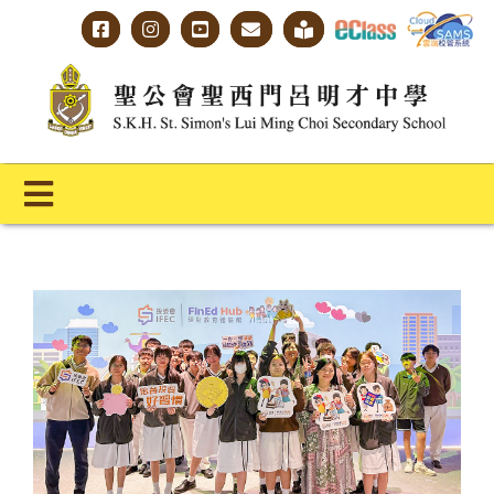
Skip
to
content
Toggle
Navigation
主頁
學校概覽
明才人學習藍圖
明才人成長階梯
教師專業社群