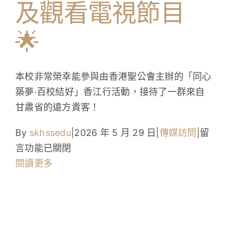
及觀看電視節目
學生成就與學校活動
🌟
我們的聯繫
入學資訊
本校非常榮幸能參與由香港聖公會主辦的「同心
築夢·百校結好」香江行活動，接待了一群來自
下載區
甘肅省的遠方貴客！
在
By
skhssedu
|
2026 年 5 月 29 日
|
傳媒訪問
|
留
〈校
言功能已關閉
園
閱讀更多
快
訊：
跨
越