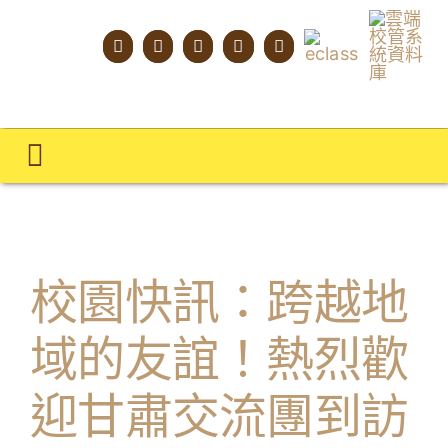
Skip
to
content
Toggle
Navigation
主頁
學校概覽
校園快訊：跨越地
明才人學習藍圖
域的友誼！熱烈歡
明才人成長階梯
迎甘肅交流團到訪
教師專業社群