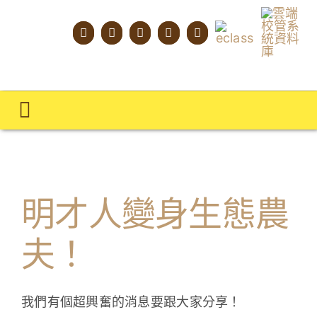
Skip
to
content
Toggle
Navigation
主頁
學校概覽
明才人變身生態農
明才人學習藍圖
夫！
明才人成長階梯
教師專業社群
我們有個超興奮的消息要跟大家分享！