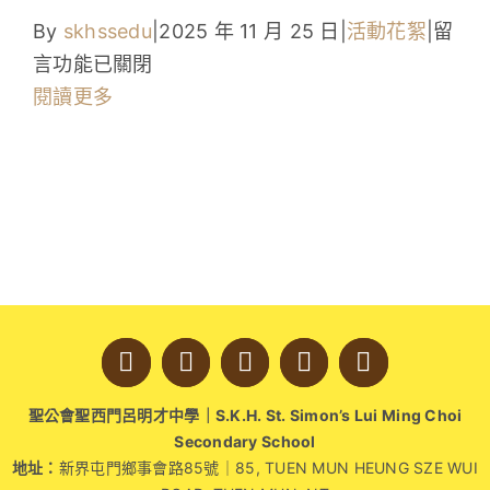
學生成就與學校活動
在
By
skhssedu
|
2025 年 11 月 25 日
|
活動花絮
|
留
〈明
言功能已關閉
我們的聯繫
才
閱讀更多
人
入學資訊
變
身
下載區
生
態
農
夫！
中
聖公會聖西門呂明才中學｜S.K.H. St. Simon’s Lui Ming Choi
Secondary School
地址：
新界屯門鄉事會路85號｜85, TUEN MUN HEUNG SZE WUI