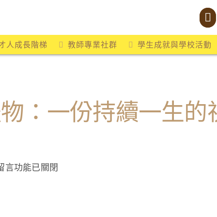
才人成長階梯
教師專業社群
學生成就與學校活動
禮物：一份持續一生的
在
留言功能已關閉
〈一
份
特