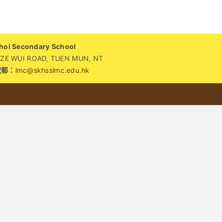
別
的
聖
i Secondary School
誕
WUI ROAD, TUEN MUN, NT
禮
電郵：
lmc@skhsslmc.edu.hk
物：
一
份
持
續
一
生
的
祝
福〉