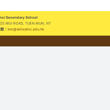
i Secondary School
WUI ROAD, TUEN MUN, NT
電郵：
lmc@skhsslmc.edu.hk