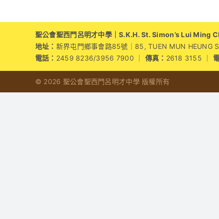
身
生
態
聖公會聖西門呂明才中學｜S.K.H. St. Simon’s Lui Ming Cho
農
地址：
新界屯門鄉事會路85號｜85, TUEN MUN HEUNG SZE 
夫！〉
電話：
2459 8236/3956 7900 ｜
傳真：
2618 3155 ｜
中
© 2026 聖公會聖西門呂明才中學 版權所有