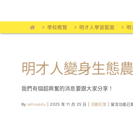
Skip
to
content
學校概覽
明才人學習藍圖
明
明才人變身生態
我們有個超興奮的消息要跟大家分享！
在
By
skhssedu
|
2025 年 11 月 25 日
|
活動花絮
|
留言功能已
〈明
才
人
變