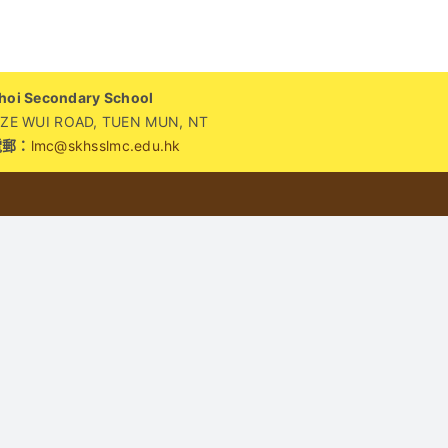
i Secondary School
WUI ROAD, TUEN MUN, NT
電郵：
lmc@skhsslmc.edu.hk