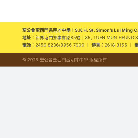
度
校
長
讀
聖公會聖西門呂明才中學｜S.K.H. St. Simon’s Lui Ming Cho
書
地址：
新界屯門鄉事會路85號｜85, TUEN MUN HEUNG SZE 
會〉
電話：
2459 8236/3956 7900 ｜
傳真：
2618 3155 ｜
中
© 2026 聖公會聖西門呂明才中學 版權所有