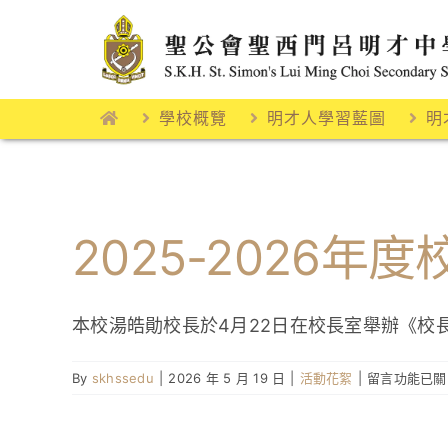
Skip
to
content
學校概覽
明才人學習藍圖
明
2025-2026年
本校湯皓勛校長於4月22日在校長室舉辦《校
在
By
skhssedu
|
2026 年 5 月 19 日
|
活動花絮
|
留言功能已關
〈2025-
2026
年