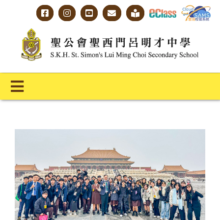
Skip
to
content
Toggle
Navigation
主頁
學校概覽
明才人學習藍圖
明才人成長階梯
教師專業社群