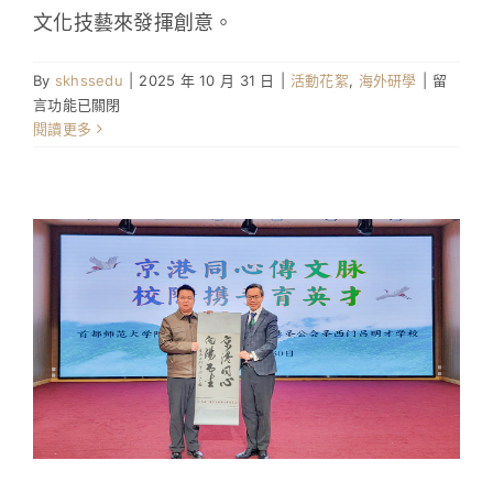
文化技藝來發揮創意。
在
By
skhssedu
|
2025 年 10 月 31 日
|
活動花絮
,
海外研學
|
留
〈體
言功能已關閉
驗
閱讀更多
首
師
大
附
中
永
定
分
校
特
色
課
程〉
中