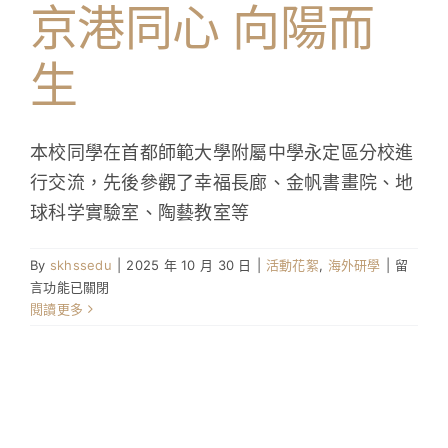
京港同心 向陽而
生
本校同學在首都師範大學附屬中學永定區分校進
行交流，先後參觀了幸福長廊、金帆書畫院、地
球科学實驗室、陶藝教室等
在
By
skhssedu
|
2025 年 10 月 30 日
|
活動花絮
,
海外研學
|
留
〈京
言功能已關閉
港
閱讀更多
同
心
向
陽
而
生〉