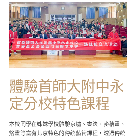
秘
紫
禁
城〉
中
體驗首師大附中永
定分校特色課程
本校同學在姊妹學校體驗京繡、書法、麥秸畫、
烙畫等富有北京特色的傳統藝術課程，透過傳統