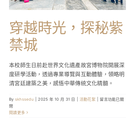
學生成就與學校活動
穿越時光，探秘紫
我們的聯繫
禁城
入學資訊
下載區
本校師生日前赴世界文化遺產故宮博物院開展深
度研學活動，透過專業導覽與互動體驗，領略明
清宮廷建築之美，感悟中華傳統文化精髓。
在
By
skhssedu
|
2025 年 10 月 31 日
|
活動花絮
|
留言功能已關
〈穿
閉
越
閱讀更多
時
光，
探