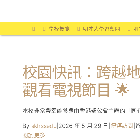
Skip
to
content
學校概覽
明才人學習藍圖
明
校園快訊：跨越
觀看電視節目 🌟
本校非常榮幸能參與由香港聖公會主辦的「同
By
skhssedu
|
2026 年 5 月 29 日
|
傳媒訪問
|
閱讀更多