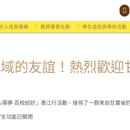
才人成長階梯
教師專業社群
學生成就與學校活動
地域的友誼！熱烈歡迎
心築夢·百校結好」香江行活動，接待了一群來自甘肅省
在
留言功能已關閉
〈校