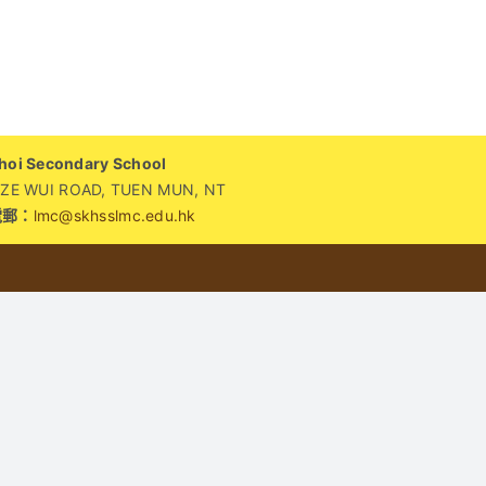
園
快
訊：
跨
越
i Secondary School
地
WUI ROAD, TUEN MUN, NT
域
電郵：
lmc@skhsslmc.edu.hk
的
友
誼！
熱
烈
歡
迎
甘