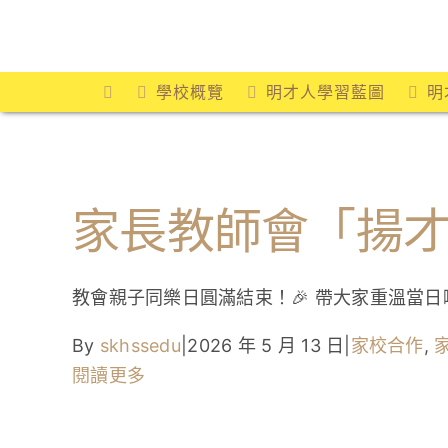
Skip
to
content
學校概覽
明才人學習藍圖
明
家長教師會「揚
教會親子同樂日圓滿結束！🎉 帶大家重溫當
By
skhssedu
|
2026 年 5 月 13 日
|
家校合作
,
閱讀更多