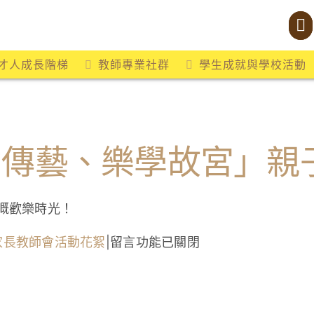
才人成長階梯
教師專業社群
學生成就與學校活動
才傳藝、樂學故宮」親
日嘅歡樂時光！
在
家長教師會活動花絮
|
留言功能已關閉
〈家
長
教