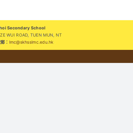
師
會
「揚
i Secondary School
才
WUI ROAD, TUEN MUN, NT
傳
電郵：
lmc@skhsslmc.edu.hk
藝、
樂
學
故
宮」
親
子
同
樂
日〉